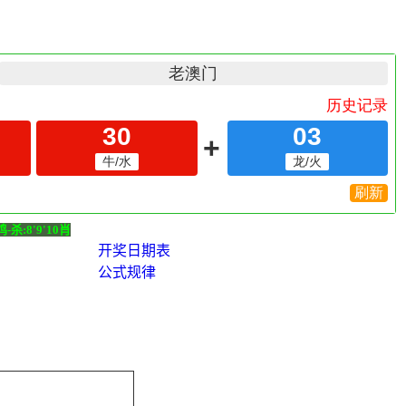
杀:8'9'10肖
开奖日期表
公式规律