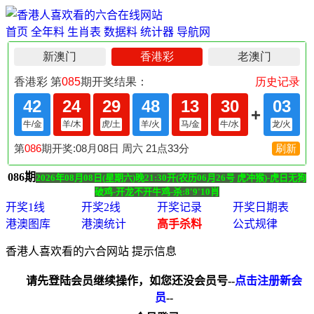
首页
全年料
生肖表
数据料
统计器
导航网
086期
2026年08月08日(星期六)晚21:30开(农历06月26号 虎冲猴)-虎日无狗
破鸡-开龙不开牛鸡-杀:8'9'10肖
开奖1线
开奖2线
开奖记录
开奖日期表
港澳图库
港澳统计
高手杀料
公式规律
香港人喜欢看的六合网站 提示信息
请先登陆会员继续操作，如您还没会员号--
点击注册新会
员
--